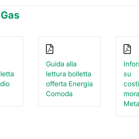
i Gas
Guida alla
Info
letta
lettura bolletta
su
ddio
offerta Energia
costi
Comoda
mora
Met