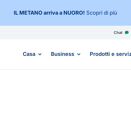
IL METANO arriva a NUORO
!
Scopri di più
Chat
Casa
Business
Prodotti e serviz