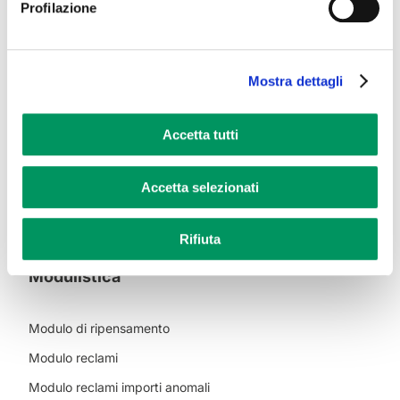
Codice Etico
Profilazione
Privacy Policy
Informativa Cookie
Mostra dettagli
Dichiarazione di accessibilità
Scambio informazioni tra operatori
Accetta tutti
Servizio di conciliazione
Standard di qualità e indennizzi
Accetta selezionati
Assicurazione finale clienti Gas
Rifiuta
Modulistica
Modulo di ripensamento
Modulo reclami
Modulo reclami importi anomali