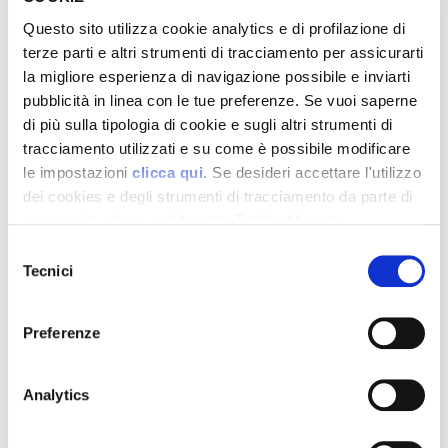
Questo sito utilizza cookie analytics e di profilazione di
terze parti e altri strumenti di tracciamento per assicurarti
la migliore esperienza di navigazione possibile e inviarti
pubblicità in linea con le tue preferenze. Se vuoi saperne
Per i nostri clienti
di più sulla tipologia di cookie e sugli altri strumenti di
tracciamento utilizzati e su come è possibile modificare
le impostazioni
clicca qui
. Se desideri accettare l'utilizzo
MyGaxa
dei cookies e degli strumenti di tracciamento da parte di
Scrivi all’assistenza
questo sito clicca su "Accetta Tutti" o “Accetta
selezionati” altrimenti clicca su "Rifiuta" per rifiutare
Domande frequenti
Selezione
l’utilizzo dei cookie e mantenere le impostazioni di
Tecnici
del
default.
consenso
Info
Preferenze
Offerta servizio tutela della Vulnerabilità Gas
Analytics
Governance