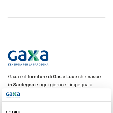
Gaxa è il
fornitore di Gas e Luce
che
nasce
in Sardegna
e ogni giorno si impegna a
offrirti un servizio
comodo, conveniente e
con un minor impatto ambientale
per essere
sempre al tuo fianco.
COOKIE