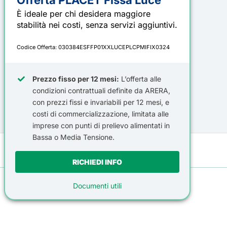
Offerta PLACET Fissa Luce
È ideale per chi desidera maggiore
stabilità nei costi, senza servizi aggiuntivi.
Codice Offerta: 030384ESFFP01XXLUCEPLCPMIFIX0324
Prezzo fisso per 12 mesi
:
L’offerta alle
condizioni contrattuali definite da ARERA,
con prezzi fissi e invariabili per 12 mesi, e
costi di commercializzazione
, limitata alle
imprese con punti di prelievo
alimentati
in
B
assa o
M
edia
T
ensione
.
RICHIEDI INFO
Documenti utili