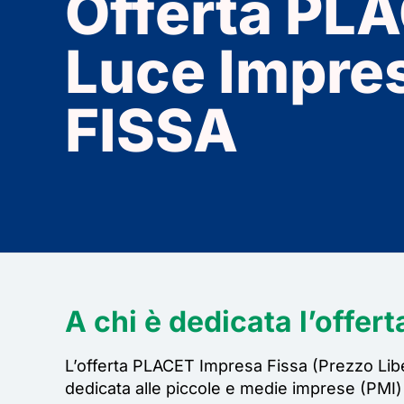
Offert
a
PLA
Luce
Impre
FISSA
A chi è dedicata l’offert
L’offerta PLACET Impresa Fissa (Prezzo Libe
dedicata alle piccole e medie imprese (PMI