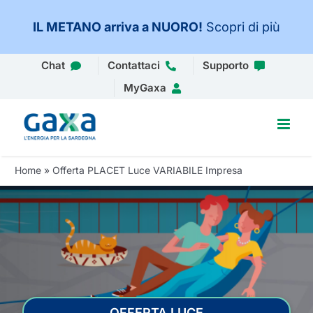
IL METANO arriva a NUORO
!
Scopri di più
Salta
Chat
Contattaci
Supporto
al
MyGaxa
contenuto
Home
»
Offerta PLACET Luce VARIABILE Impresa
OFFERTA LUCE