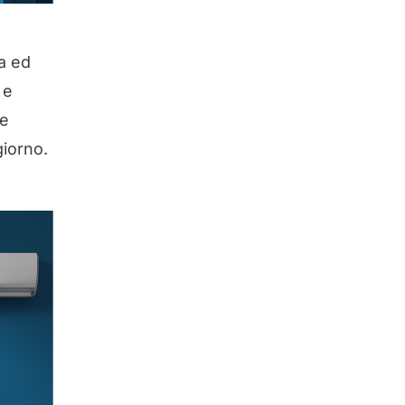
a ed
 e
ne
giorno.