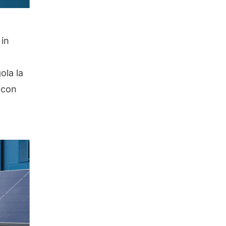
 in
ola la
 con