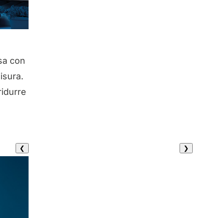
sa con
isura.
ridurre
❮
❯