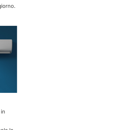
giorno.
 in