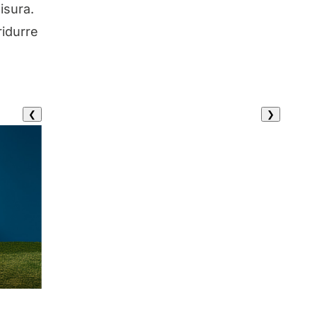
isura.
ridurre
❮
❯