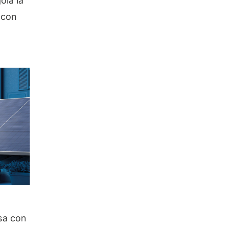
ola la
 con
sa con