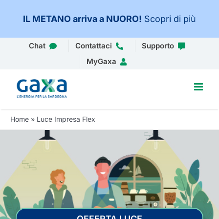
IL METANO arriva a NUORO
!
Scopri di più
Salta
Chat
Contattaci
Supporto
al
MyGaxa
contenuto
Home
»
Luce Impresa Flex
OFFERTA LUCE