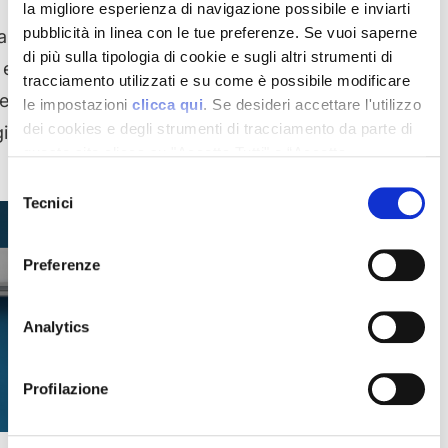
la migliore esperienza di navigazione possibile e inviarti
pubblicità in linea con le tue preferenze. Se vuoi saperne
a ed
di più sulla tipologia di cookie e sugli altri strumenti di
 e
tracciamento utilizzati e su come è possibile modificare
ne
le impostazioni
clicca qui
. Se desideri accettare l'utilizzo
dei cookies e degli strumenti di tracciamento da parte di
giorno.
questo sito clicca su "Accetta Tutti" o “Accetta
selezionati” altrimenti clicca su "Rifiuta" per rifiutare
Selezione
l’utilizzo dei cookie e mantenere le impostazioni di
Tecnici
del
default.
consenso
Preferenze
Analytics
Profilazione