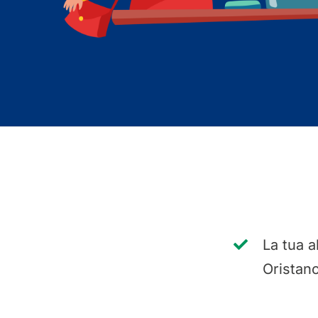
La tua a
Oristano