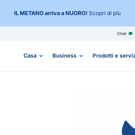
IL METANO arriva a NUORO
!
Scopri di più
Chat
Casa
Business
Prodotti e serviz