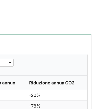
o annuo
Riduzione annua CO2
-20%
-78%