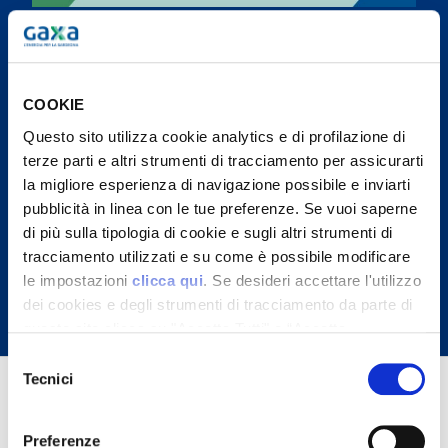
Condizioni generali di contratto Placet
Casa
COOKIE
Scheda sintetica Luce Placet Casa
Questo sito utilizza cookie analytics e di profilazione di
variabile
terze parti e altri strumenti di tracciamento per assicurarti
la migliore esperienza di navigazione possibile e inviarti
pubblicità in linea con le tue preferenze. Se vuoi saperne
Condizioni tecnico economiche Luce
di più sulla tipologia di cookie e sugli altri strumenti di
Placet Casa variabile
tracciamento utilizzati e su come è possibile modificare
le impostazioni
clicca qui
. Se desideri accettare l'utilizzo
dei cookies e degli strumenti di tracciamento da parte di
questo sito clicca su "Accetta Tutti" o “Accetta
selezionati” altrimenti clicca su "Rifiuta" per rifiutare
Selezione
l’utilizzo dei cookie e mantenere le impostazioni di
Tecnici
del
default.
consenso
Preferenze