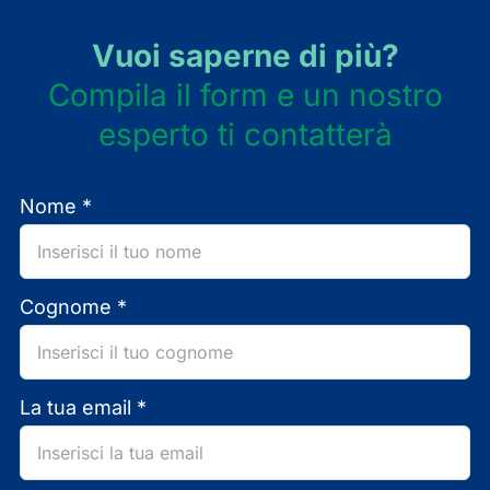
Vuoi saperne di più?
Compila il form e un nostro
esperto ti contatterà
Nome *
Cognome *
La tua email *