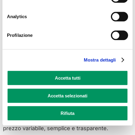
Analytics
Profilazione
Mostra dettagli
Accetta tutti
Sei un
libero professionista
Accetta selezionati
con
Partita IVA
?
Rifiuta
Se attivi “Luce Impresa”, avrai la tua energia a
prezzo variabile, semplice e trasparente.