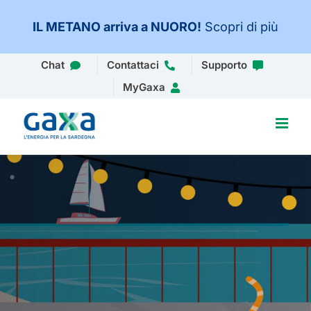
IL METANO arriva a NUORO
!
Scopri di più
Salta
Chat
Contattaci
Supporto
al
MyGaxa
contenuto