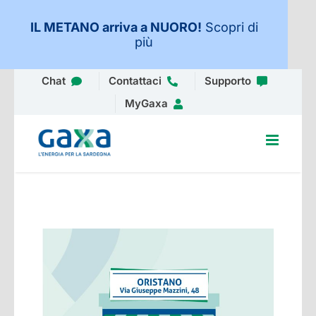
IL METANO arriva a NUORO
!
Scopri di
più
Salta
Chat
Contattaci
Supporto
al
MyGaxa
contenuto