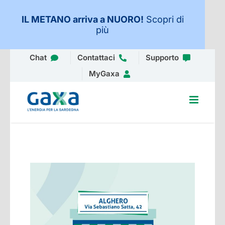
IL METANO arriva a NUORO
!
Scopri di
più
Salta
Chat
Contattaci
Supporto
al
MyGaxa
contenuto