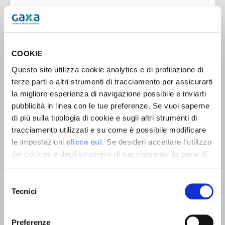
COOKIE
Assistenza clienti
Questo sito utilizza cookie analytics e di profilazione di
terze parti e altri strumenti di tracciamento per assicurarti
Presso il nostro store, troverai un
la migliore esperienza di navigazione possibile e inviarti
servizio di assistenza completo per la
pubblicità in linea con le tue preferenze. Se vuoi saperne
di più sulla tipologia di cookie e sugli altri strumenti di
gestione della tua fornitura
tracciamento utilizzati e su come è possibile modificare
energetica. Ti aiutiamo nella lettura
le impostazioni
clicca qui
. Se desideri accettare l'utilizzo
delle bollette, nell’uso dell’area
dei cookies e degli strumenti di tracciamento da parte di
questo sito clicca su "Accetta Tutti" o “Accetta
personale MyGaxa, e ti supportiamo
selezionati” altrimenti clicca su "Rifiuta" per rifiutare
Selezione
nelle pratiche come attivazioni,
l’utilizzo dei cookie e mantenere le impostazioni di
Tecnici
del
volture, cessazioni e modifiche di
default.
consenso
potenza. Inoltre, puoi pagare
Preferenze