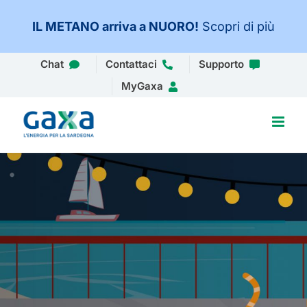
IL METANO arriva a NUORO
!
Scopri di più
Salta
Chat
Contattaci
Supporto
al
MyGaxa
contenuto