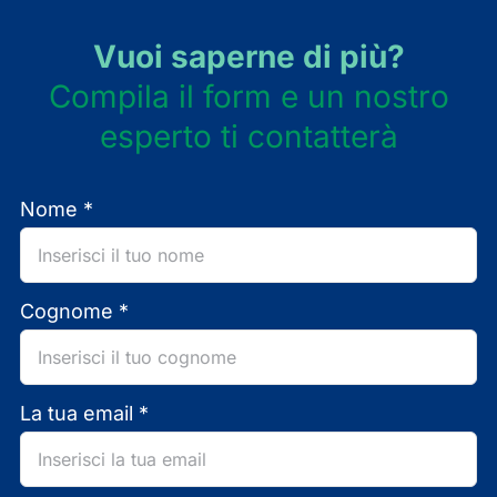
Vuoi saperne di più?
Compila il form e un nostro
esperto ti contatterà
Nome *
Cognome *
La tua email *