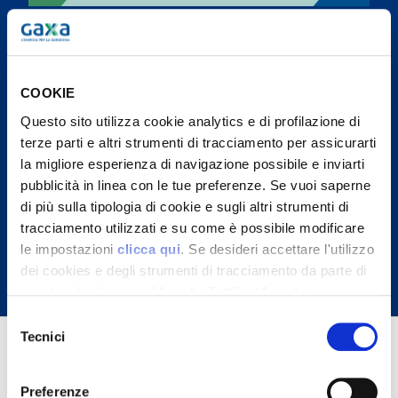
Condizioni generali di contratto Placet
Casa
COOKIE
Scheda sintetica Luce Placet Casa
Questo sito utilizza cookie analytics e di profilazione di
variabile
terze parti e altri strumenti di tracciamento per assicurarti
la migliore esperienza di navigazione possibile e inviarti
pubblicità in linea con le tue preferenze. Se vuoi saperne
Condizioni tecnico economiche Luce
di più sulla tipologia di cookie e sugli altri strumenti di
Placet Casa variabile
tracciamento utilizzati e su come è possibile modificare
le impostazioni
clicca qui
. Se desideri accettare l'utilizzo
dei cookies e degli strumenti di tracciamento da parte di
questo sito clicca su "Accetta Tutti" o “Accetta
selezionati” altrimenti clicca su "Rifiuta" per rifiutare
Selezione
l’utilizzo dei cookie e mantenere le impostazioni di
Tecnici
del
default.
consenso
Preferenze