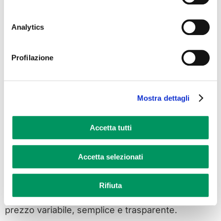
Analytics
Profilazione
Mostra dettagli
Accetta tutti
Sei un
libero professionista
Accetta selezionati
con
Partita IVA
?
Rifiuta
Se attivi “Luce Impresa”, avrai la tua energia a
prezzo variabile, semplice e trasparente.