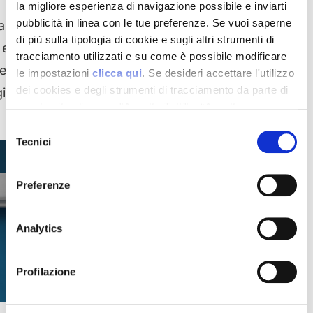
la migliore esperienza di navigazione possibile e inviarti
pubblicità in linea con le tue preferenze. Se vuoi saperne
a ed
di più sulla tipologia di cookie e sugli altri strumenti di
 e
tracciamento utilizzati e su come è possibile modificare
ne
le impostazioni
clicca qui
. Se desideri accettare l'utilizzo
dei cookies e degli strumenti di tracciamento da parte di
giorno.
questo sito clicca su "Accetta Tutti" o “Accetta
selezionati” altrimenti clicca su "Rifiuta" per rifiutare
Selezione
l’utilizzo dei cookie e mantenere le impostazioni di
Tecnici
del
default.
consenso
Preferenze
Analytics
Profilazione