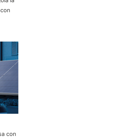
ola la
 con
sa con