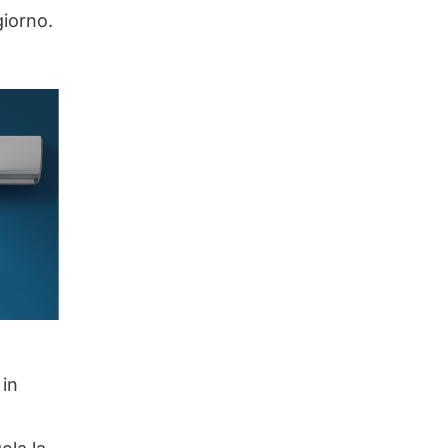
giorno.
 in