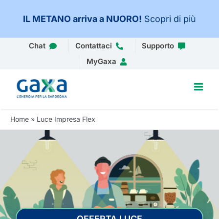
IL METANO arriva a NUORO
!
Scopri di più
Salta
Chat
Contattaci
Supporto
al
MyGaxa
contenuto
Home
»
Luce Impresa Flex
OFFERTA LUCE