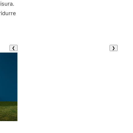
isura.
ridurre
❮
❯