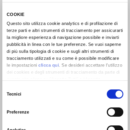
post-contatore.
COOKIE
Questo sito utilizza cookie analytics e di profilazione di
terze parti e altri strumenti di tracciamento per assicurarti
la migliore esperienza di navigazione possibile e inviarti
pubblicità in linea con le tue preferenze. Se vuoi saperne
di più sulla tipologia di cookie e sugli altri strumenti di
tracciamento utilizzati e su come è possibile modificare
le impostazioni
clicca qui
. Se desideri accettare l'utilizzo
dei cookies e degli strumenti di tracciamento da parte di
questo sito clicca su "Accetta Tutti" o “Accetta
selezionati” altrimenti clicca su "Rifiuta" per rifiutare
Selezione
l’utilizzo dei cookie e mantenere le impostazioni di
Tecnici
del
default.
consenso
Per la tua attività
Preferenze
Diamo energia ai tuoi progetti: unisciti ai
Analytics