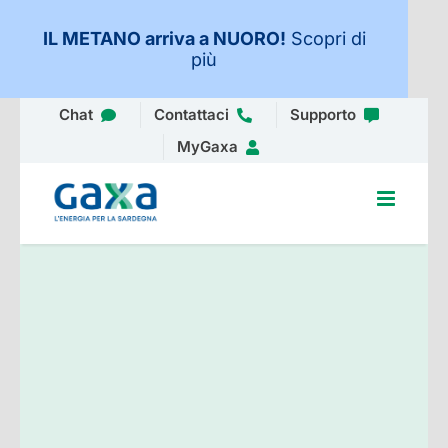
IL METANO arriva a NUORO
!
Scopri di
più
Salta
Chat
Contattaci
Supporto
al
MyGaxa
contenuto