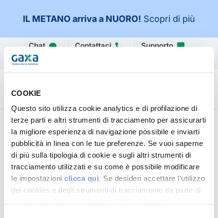
IL METANO arriva a NUORO
!
Scopri di più
Salta
Chat
Contattaci
Supporto
al
MyGaxa
contenuto
COOKIE
Questo sito utilizza cookie analytics e di profilazione di
terze parti e altri strumenti di tracciamento per assicurarti
Devo compilare e inviarvi
la migliore esperienza di navigazione possibile e inviarti
un modulo: dove lo trovo
pubblicità in linea con le tue preferenze. Se vuoi saperne
di più sulla tipologia di cookie e sugli altri strumenti di
sul sito?
tracciamento utilizzati e su come è possibile modificare
le impostazioni
clicca qui
. Se desideri accettare l'utilizzo
dei cookies e degli strumenti di tracciamento da parte di
6 Ottobre 2021
|
Da sapere
questo sito clicca su "Accetta Tutti" o “Accetta
selezionati” altrimenti clicca su "Rifiuta" per rifiutare
Selezione