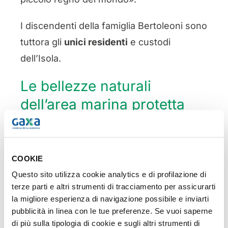
I discendenti della famiglia Bertoleoni sono
tuttora gli
unici residenti
e custodi
dell’Isola.
Le bellezze naturali
dell’area marina protetta
L’Isola fa parte dell’area marina protetta di
Tavolara e Capo Coda Cavallo e si
COOKIE
presenta alla vista come un
maestoso
Questo sito utilizza cookie analytics e di profilazione di
massiccio calcareo
a picco sul mare, di
terze parti e altri strumenti di tracciamento per assicurarti
forma rettangolare, lungo circa 6 km e
la migliore esperienza di navigazione possibile e inviarti
largo 1 km. In alcuni punti raggiunge la
pubblicità in linea con le tue preferenze. Se vuoi saperne
di più sulla tipologia di cookie e sugli altri strumenti di
quota massima di 565 metri.