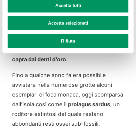
mammiferi è particolarmente diffusa la
Accetta tutti
capra domestica: gli esemplari del secolo
scorso avevano una particolare
Accetta selezionati
colorazione dei denti che sembra
dipendesse dal consumo di piante come
Rifiuta
l’euforbia. Deriva da questo il nome di
capra dai denti d’oro
.
Fino a qualche anno fa era possibile
avvistare nelle numerose grotte alcuni
esemplari di foca monaca, oggi scomparsa
dall’isola così come il
prolagus sardus
, un
roditore estintosi del quale restano
abbondanti resti ossei sub-fossili.