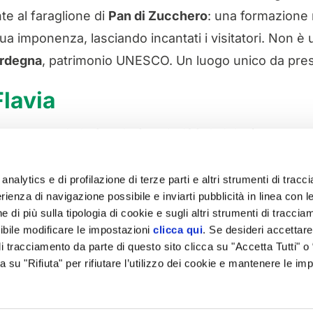
nte al faraglione di
Pan di Zucchero
: una formazione 
ua imponenza, lasciando incantati i visitatori. Non è
ardegna
, patrimonio UNESCO. Un luogo unico da pre
Flavia
 percorrendo la Strada Statale 126 da Iglesias vers
ando verso Masua. A quel punto si può arrivare al pa
per un percorso panoramico di circa venti minuti per r
analytics e di profilazione di terze parti e altri strumenti di trac
rienza di navigazione possibile e inviarti pubblicità in linea con l
 di più sulla tipologia di cookie e sugli altri strumenti di traccia
 il paesaggio si sono fusi in modo unico non lascerà 
ibile modificare le impostazioni
clicca qui
. Se desideri accettare 
i tracciamento da parte di questo sito clicca su "Accetta Tutti" o
ca su "Rifiuta" per rifiutare l’utilizzo dei cookie e mantenere le im