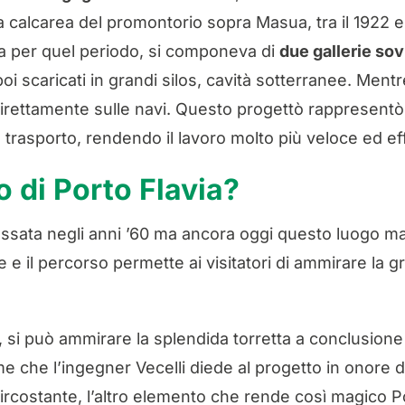
 calcarea del promontorio sopra Masua, tra il 1922 e 
va per quel periodo, si componeva di
due gallerie so
oi scaricati in grandi silos, cavità sotterranee. Mentr
 direttamente sulle navi. Questo progettò rappresent
l trasporto, rendendo il lavoro molto più veloce ed ef
o di Porto Flavia?
cessata negli anni ’60 ma ancora oggi questo luogo m
bile e il percorso permette ai visitatori di ammirare 
 si può ammirare la splendida torretta a conclusione
nome che l’ingegner Vecelli diede al progetto in onore 
ircostante, l’altro elemento che rende così magico P