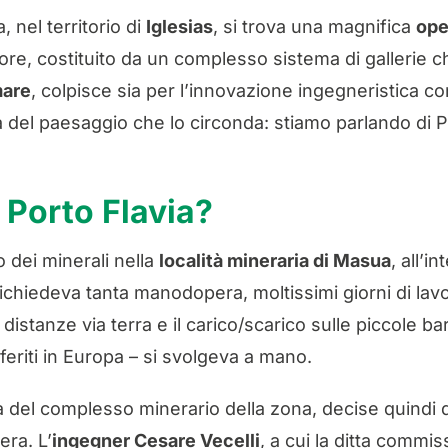
 nel territorio di
Iglesias
, si trova una magnifica
ope
e, costituito da un complesso sistema di gallerie ch
mare
, colpisce sia per l’innovazione ingegneristica co
zza del paesaggio che lo circonda: stiamo parlando di 
 Porto Flavia?
o dei minerali nella
località mineraria di Masua
, all’i
ichiedeva tanta manodopera, moltissimi giorni di lavoro
istanze via terra e il carico/scarico sulle piccole ba
eriti in Europa – si svolgeva a mano.
ia del complesso minerario della zona, decise quindi 
era. L’
ingegner Cesare Vecelli
, a cui la ditta commis