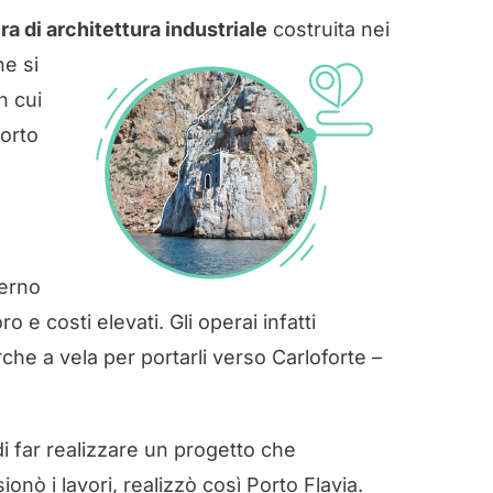
ra di architettura industriale
costruita
nei
e si
n cui
Porto
nterno
 e costi elevati. Gli operai infatti
rche a vela per portarli verso Carloforte –
di far realizzare un progetto che
sionò i lavori, realizzò così Porto Flavia.