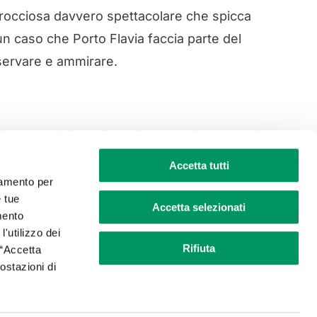
rocciosa davvero spettacolare che spicca
 un caso che Porto Flavia faccia parte del
servare e ammirare.
o Gonnesa. Prima di raggiungere Gonnesa si
rcheggio e proseguire a piedi. In
Accetta tutti
aggiungere infine Porto Flavia.
ciamento per
e tue
Accetta selezionati
mento
sicuramente delusi i visitatori.
l'utilizzo dei
Rifiuta
 “Accetta
postazioni di