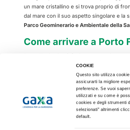
un mare cristallino e si trova proprio di fro
dal mare con il suo aspetto singolare e la s
Parco Geominerario e Ambientale della S
Come arrivare a Porto 
Porto Flavia si può facilmente raggiungere
deve prendere la strada provinciale 83 and
COOKIE
alternativa, giunti a Masua, si può optare 
Questo sito utilizza cookie 
assicurarti la migliore espe
preferenze. Se vuoi saperne
Questo #PostoDelCuore in cui l’ingegneria e
utilizzati e su come è poss
cookies e degli strumenti d
selezionati” altrimenti clic
default.