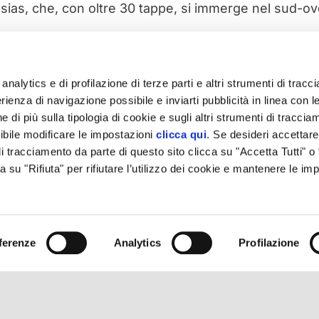
ias, che, con oltre 30 tappe, si immerge nel sud-ove
mportante verificare gli orari di apertura della Grotta 
analytics e di profilazione di terze parti e altri strumenti di trac
rienza di navigazione possibile e inviarti pubblicità in linea con l
 di più sulla tipologia di cookie e sugli altri strumenti di traccia
ibile modificare le impostazioni
clicca qui
. Se desideri accettare 
i tracciamento da parte di questo sito clicca su "Accetta Tutti" o
ca su "Rifiuta" per rifiutare l’utilizzo dei cookie e mantenere le im
ferenze
Analytics
Profilazione
 Cagliari – Registro Imprese di Cagliari-Oristano Codice Fiscale/P.I. 108136309