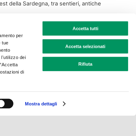
st della Sardegna, tra sentieri, antiche
di Santa Barbara e le disponibilità delle
Accetta tutti
ciamento per
e tue
Accetta selezionati
mento
l'utilizzo dei
Rifiuta
 “Accetta
postazioni di
Facebook
Twitter
LinkedIn
WhatsApp
Email
Mostra dettagli
68 – Capitale sociale Euro 50.000,00 i.v.