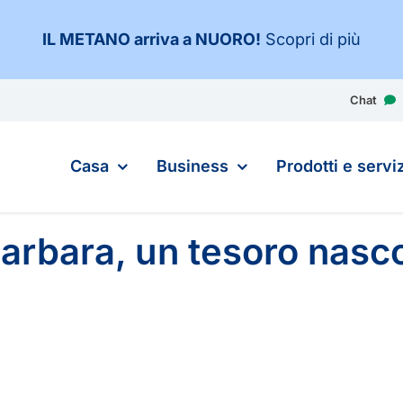
IL METANO arriva a NUORO
!
Scopri di più
Chat
Casa
Business
Prodotti e serviz
Barbara, un tesoro nasc