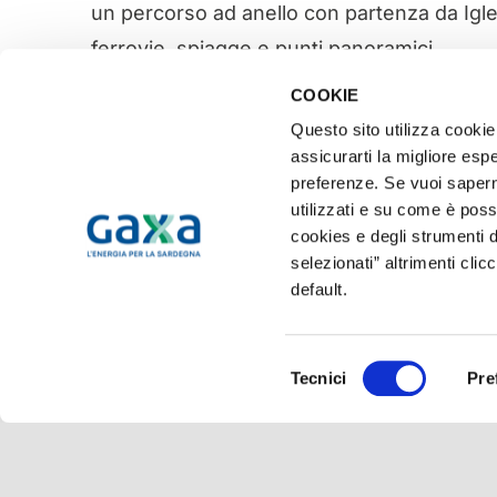
un percorso ad anello con partenza da Igles
ferrovie, spiagge e punti panoramici.
COOKIE
In ogni caso, prima di recarsi sul posto, è i
Questo sito utilizza cookie 
visite guidate, prenotando con anticipo.
assicurarti la migliore espe
preferenze. Se vuoi saperne
utilizzati e su come è poss
cookies e degli strumenti d
selezionati” altrimenti clic
default.
Condividi sui tuoi social
Selezione
Tecnici
Pre
del
consenso
© 2020 GAXA S.p.A. – Sede legale: Via Goffredo Mameli, 191 – 09123