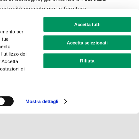
portunità pensate per le forniture
Accetta tutti
ciamento per
e tue
Accetta selezionati
mento
l'utilizzo dei
Rifiuta
 “Accetta
postazioni di
Facebook
Twitter
LinkedIn
WhatsApp
Email
Mostra dettagli
68 – Capitale sociale Euro 50.000,00 i.v.