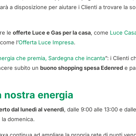
 sarà a disposizione per aiutare i Clienti a trovare la
ire le
offerte Luce e Gas per la casa
, come
Luce Cas
 come l’
Offerta Luce Impresa
.
nergia che premia, Sardegna che incanta
”: i Clienti
incere subito un
buono shopping spesa Edenred
e par
a nostra energia
erto dal lunedì al venerdì
, dalle 9:00 alle 13:00 e dal
o la domenica.
Gaxa continua ad ampliare la propria rete di punti ve