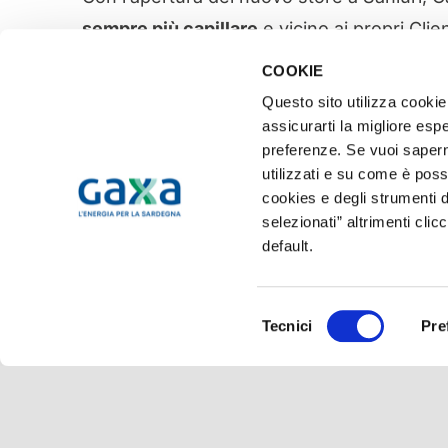
sempre più capillare
e vicino ai propri Cli
energetiche.
COOKIE
Questo sito utilizza cookie 
La rete Gaxa continua a espandersi. Scopri 
assicurarti la migliore espe
preferenze. Se vuoi saperne
utilizzati e su come è poss
cookies e degli strumenti d
selezionati” altrimenti clic
default.
Condividi sui tuoi social
Selezione
Tecnici
Pre
del
consenso
© 2020 GAXA S.p.A. – Sede legale: Via Goffredo Mameli, 191 – 09123