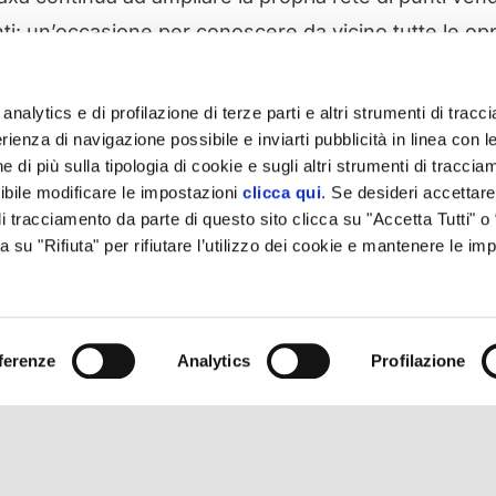
enti: un’occasione per conoscere da vicino tutte le op
analytics e di profilazione di terze parti e altri strumenti di trac
il negozio più vicino a te
nella sezione dedicata
.
rienza di navigazione possibile e inviarti pubblicità in linea con l
 di più sulla tipologia di cookie e sugli altri strumenti di traccia
ibile modificare le impostazioni
clicca qui
. Se desideri accettare 
i tracciamento da parte di questo sito clicca su "Accetta Tutti" o
ca su "Rifiuta" per rifiutare l’utilizzo dei cookie e mantenere le im
ferenze
Analytics
Profilazione
 Cagliari – Registro Imprese di Cagliari-Oristano Codice Fiscale/P.I. 108136309