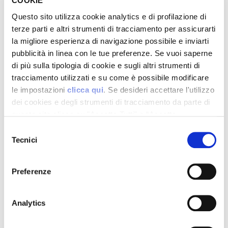
COOKIE
La scelta della
pompa di calore
dipende dalle
Questo sito utilizza cookie analytics e di profilazione di
caratteristiche della tua abitazione e dall’uso
terze parti e altri strumenti di tracciamento per assicurarti
che intendi farne.
la migliore esperienza di navigazione possibile e inviarti
pubblicità in linea con le tue preferenze. Se vuoi saperne
Le
pompe di calore aria-aria
sono ideali
di più sulla tipologia di cookie e sugli altri strumenti di
tracciamento utilizzati e su come è possibile modificare
se desideri
riscaldare e raffrescare gli
le impostazioni
clicca qui
. Se desideri accettare l'utilizzo
ambienti
, ma non producono acqua
dei cookies e degli strumenti di tracciamento da parte di
calda sanitaria.
questo sito clicca su "Accetta Tutti" o “Accetta
selezionati” altrimenti clicca su "Rifiuta" per rifiutare
Selezione
l’utilizzo dei cookie e mantenere le impostazioni di
Le
pompe di calore aria-acqua
sono più
Tecnici
del
default.
consenso
versatili: oltre a
riscaldare e raffrescare
,
Preferenze
permettono anche di
produrre acqua
calda per uso domestico
.
Analytics
Le
pompe di calore geotermiche