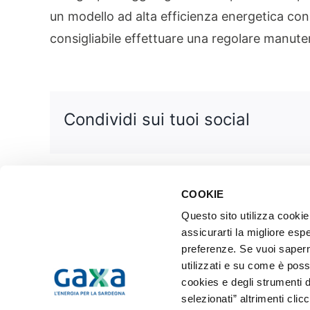
un modello ad alta efficienza energetica cons
consigliabile effettuare una regolare manut
Condividi sui tuoi social
COOKIE
Questo sito utilizza cookie 
assicurarti la migliore espe
© 2020 GAXA S.p.A. – Sede legale: Via Goffredo Mameli, 191 – 09123
preferenze. Se vuoi saperne
utilizzati e su come è poss
cookies e degli strumenti d
selezionati” altrimenti clic