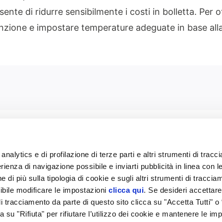
ente di ridurre sensibilmente i costi in bolletta. Per 
enzione e impostare temperature adeguate in base all
analytics e di profilazione di terze parti e altri strumenti di trac
rienza di navigazione possibile e inviarti pubblicità in linea con l
 Cagliari – Registro Imprese di Cagliari-Oristano Codice Fiscale/P.I. 108136309
 di più sulla tipologia di cookie e sugli altri strumenti di traccia
ibile modificare le impostazioni
clicca qui
. Se desideri accettare 
i tracciamento da parte di questo sito clicca su "Accetta Tutti" o
ca su "Rifiuta" per rifiutare l’utilizzo dei cookie e mantenere le im