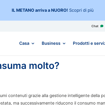
IL METANO arriva a NUORO
!
Scopri di più
Chat
Casa
Business
Prodotti e servi
onsuma molto?
mi contenuti grazie alla gestione intelligente della 
ostata, ma successivamente riducono il consumo mant