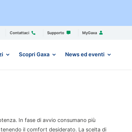
Contattaci
Supporto
MyGaxa
zi
Scopri Gaxa
News ed eventi
potenza. In fase di avvio consumano più
enendo il comfort desiderato. La scelta di