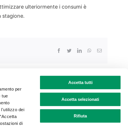
ottimizzare ulteriormente i consumi è
a stagione.
Facebook
Twitter
LinkedIn
WhatsApp
Email
Accetta tutti
ciamento per
e tue
68 – Capitale sociale Euro 50.000,00 i.v.
Accetta selezionati
mento
l'utilizzo dei
Rifiuta
 “Accetta
postazioni di