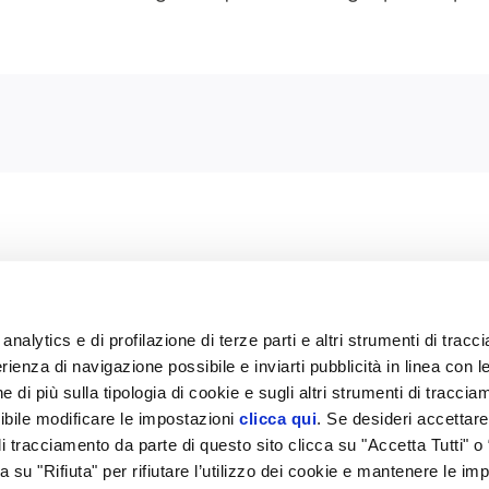
 Cagliari – Registro Imprese di Cagliari-Oristano Codice Fiscale/P.I. 108136309
analytics e di profilazione di terze parti e altri strumenti di trac
rienza di navigazione possibile e inviarti pubblicità in linea con l
 di più sulla tipologia di cookie e sugli altri strumenti di traccia
ibile modificare le impostazioni
clicca qui
. Se desideri accettare 
i tracciamento da parte di questo sito clicca su "Accetta Tutti" o
ca su "Rifiuta" per rifiutare l’utilizzo dei cookie e mantenere le im