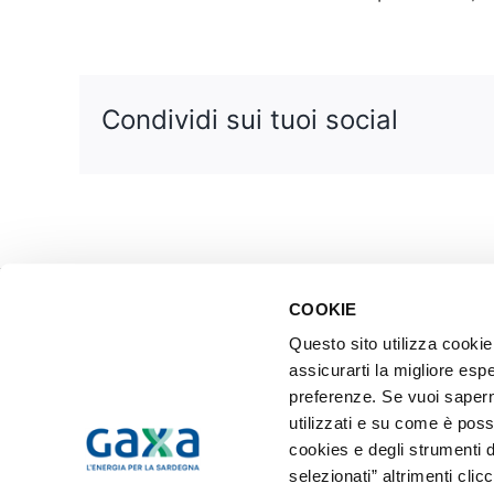
Condividi sui tuoi social
COOKIE
© 2020 GAXA S.p.A. – Sede legale: Via Goffredo Mameli, 191 – 09123
Questo sito utilizza cookie 
assicurarti la migliore espe
preferenze. Se vuoi saperne
utilizzati e su come è poss
cookies e degli strumenti d
selezionati” altrimenti clic