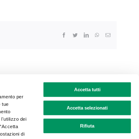
Facebook
Twitter
LinkedIn
WhatsApp
Email
68 – Capitale sociale Euro 50.000,00 i.v.
Accetta tutti
ciamento per
e tue
Accetta selezionati
mento
l'utilizzo dei
Rifiuta
 “Accetta
postazioni di