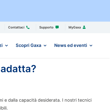
Contattaci
Supporto
MyGaxa
zi
Scopri Gaxa
News ed eventi
 adatta?
 e dalla capacità desiderata. I nostri tecnici
bili.