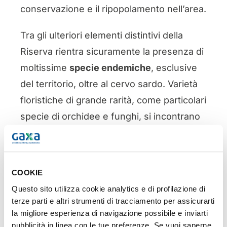
conservazione e il ripopolamento nell’area.
Tra gli ulteriori elementi distintivi della
Riserva rientra sicuramente la presenza di
moltissime
specie endemiche
, esclusive
del territorio, oltre al cervo sardo. Varietà
floristiche di grande rarità, come particolari
specie di orchidee e funghi, si incontrano
con mammiferi e uccelli di grande
interesse, come il gatto selvatico e l’aquila
reale. Il risultato è un paesaggio
COOKIE
sfaccettato, composito, unico nel suo
Questo sito utilizza cookie analytics e di profilazione di
genere.
terze parti e altri strumenti di tracciamento per assicurarti
la migliore esperienza di navigazione possibile e inviarti
In quale territorio si
pubblicità in linea con le tue preferenze. Se vuoi saperne