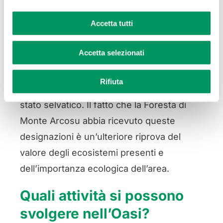
proteggere la biodiversità, si prefiggono
Accetta tutti
obiettivi diversi di tutela dell’ambiente. I
SIC hanno lo scopo di conservare gli
Accetta selezionati
habitat naturali e le specie che vi abitano
mentre le ZPS sono finalizzate alla
Rifiuta
conservazione degli uccelli che vivono allo
stato selvatico. Il fatto che la Foresta di
Monte Arcosu abbia ricevuto queste
designazioni è un’ulteriore riprova del
valore degli ecosistemi presenti e
dell’importanza ecologica dell’area.
Quali attività si possono
svolgere nell’Oasi?