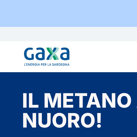
Salta
al
contenuto
IL METANO
NUORO!