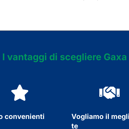
I vantaggi di scegliere Gaxa
o convenienti
Vogliamo il megl
te