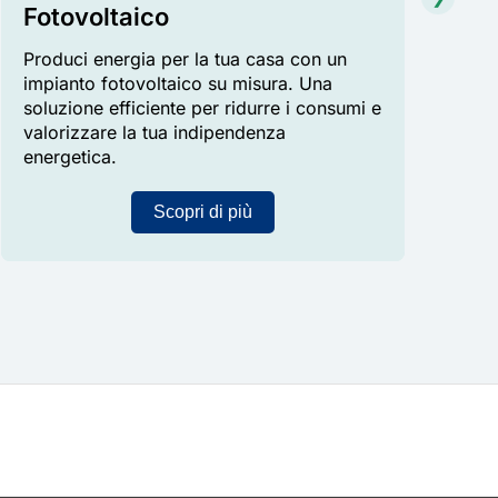
Fotovoltaico
Man
Produci energia per la tua casa con un
Manti
impianto fotovoltaico su misura. Una
effic
soluzione efficiente per ridurre i consumi e
dedic
valorizzare la tua indipendenza
sprech
energetica.
Scopri di più