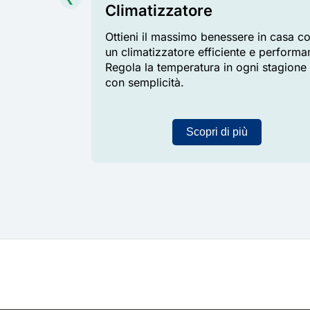
Climatizzatore
le. Il solare
Ottieni il massimo benessere in casa c
te per
un climatizzatore efficiente e performa
e i consumi.
Regola la temperatura in ogni stagione
con semplicità.
Scopri di più